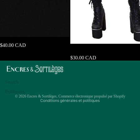
Robe Midi Nyx Mal Nécessaire
$40.00 CAD
Mini-robe à imprimé Necessary
Evil Athena Vampire Skull
$30.00 CAD
Politique de confidentialité
Coordonnées
Politique de remboursement
Search
Conditions d’utilisation
Politiques
© 2026
Encres & Sortilèges
,
Commerce électronique propulsé par Shopify
Conditions générales et politiques