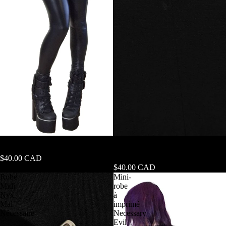
Haut plongeant à lacets à manches
Robe Mini Cybele Necessary Evil
longues Necessary Evil Dione
avec Manches Effet Ailes de
$40.00 CAD
Chauve-souris
$40.00 CAD
Robe
Mini-
Midi
robe
Nyx
à
Mal
imprimé
Nécessaire
Necessary
Evil