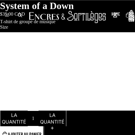
System of a Down
NOMB
HOME
$35.00 CAD
TOTA
D’ARTIC
DANS 
T-shirt de groupe de musique
PANIER
Size
S
BOUTIQUE
M
CONTACT
L
XL
PLUS
2XL
DIMINUER
AUGMENTER
LA
LA
QUANTITÉ
QUANTITÉ
AJOUTER AU PANIER