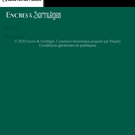
OUVRIR
Politique de confidentialité
L’IMAGE
EN
Coordonnées
PLEIN
Politique de remboursement
Search
ÉCRAN
Conditions d’utilisation
Politiques
© 2026
Encres & Sortilèges
,
Commerce électronique propulsé par Shopify
Conditions générales et politiques